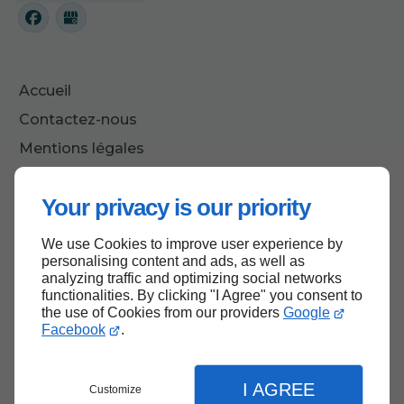
Accueil
Contactez-nous
Mentions légales
Plan du site
Your privacy is our priority
We use Cookies to improve user experience by
Haut de page
personalising content and ads, as well as
analyzing traffic and optimizing social networks
functionalities. By clicking "I Agree" you consent to
the use of Cookies from our providers
Google
Facebook
.
I AGREE
Customize